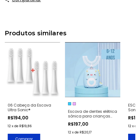
Produtos similares
ESCOVA
06 Cabeça da Escova
Sonic
Ultra Sonic®
Escova de dentes elétrica
sônica para crianças
R$19
R$194,00
360° à prova d'água
R$197,00
12
x
de
12
x
de
R$19,86
12
x
de
R$20,17