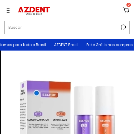
0
ra todo o Brasil
AZDENT Brasil
Frete Grátis nas compras acima d