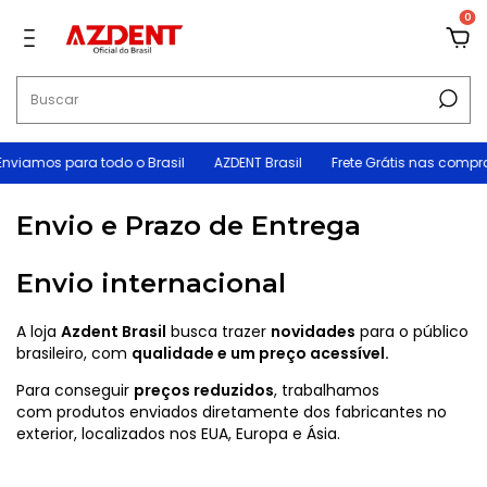
0
viamos para todo o Brasil
AZDENT Brasil
Frete Grátis nas compr
Envio e Prazo de Entrega
Envio internacional
A loja
Azdent Brasil
busca trazer
novidades
para o público
brasileiro, com
qualidade e um preço acessível.
Para conseguir
preços reduzidos
, trabalhamos
com produtos enviados diretamente dos fabricantes no
exterior, localizados nos EUA, Europa e Ásia.